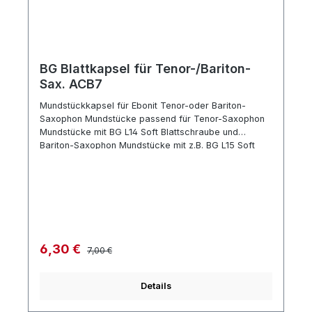
BG Blattkapsel für Tenor-/Bariton-
Sax. ACB7
Mundstückkapsel für Ebonit Tenor-oder Bariton-
Saxophon Mundstücke passend für Tenor-Saxophon
Mundstücke mit BG L14 Soft Blattschraube und
Bariton-Saxophon Mundstücke mit z.B. BG L15 Soft
Blattschraube Länge 100mm, größter Durchmesser
innen 36mm Hartplastik schwarz
Regulärer Preis:
Verkaufspreis:
6,30 €
7,00 €
Details