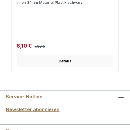
innen 34mm Material Plastik schwarz
Regulärer Preis:
Verkaufspreis:
8,10 €
9,00 €
Details
Service-Hotline
Newsletter abonnieren