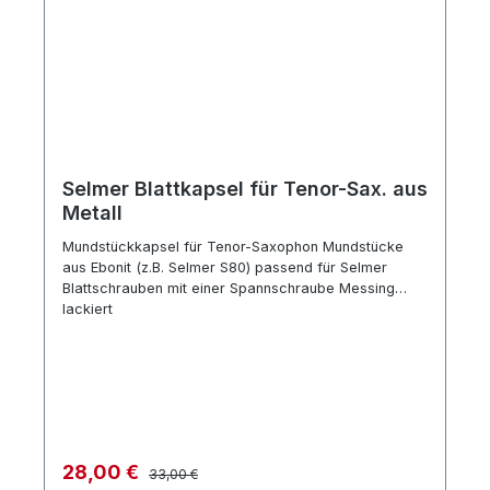
Selmer Blattkapsel für Tenor-Sax. aus
Metall
Mundstückkapsel für Tenor-Saxophon Mundstücke
aus Ebonit (z.B. Selmer S80) passend für Selmer
Blattschrauben mit einer Spannschraube Messing
lackiert
Regulärer Preis:
Verkaufspreis:
28,00 €
33,00 €