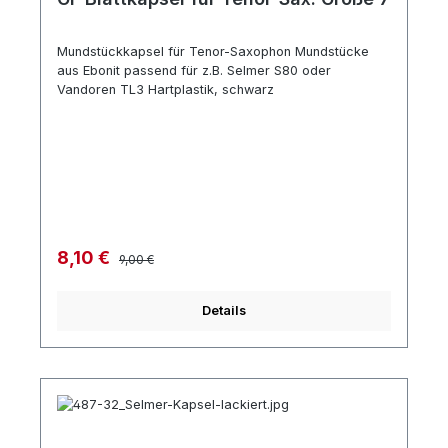
Mundstückkapsel für Tenor-Saxophon Mundstücke
aus Ebonit passend für z.B. Selmer S80 oder
Vandoren TL3 Hartplastik, schwarz
Regulärer Preis:
Verkaufspreis:
8,10 €
9,00 €
Details