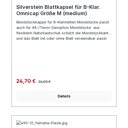
Silverstein Blattkapsel für B-Klar.
Omnicap Größe M (medium)
Mundstückkappe für B-Klarinetten Mundstücke passt
auch für Alt-/Tenor-Saxophon Mundstücke aus
flexiblem Naturkautschuk schützt die Mundstückkante
und das Blatt mit oder ohne Blatt verwendbar passt
für alle Arten von Blattschrauben Farbe: Schwarz
Regulärer Preis:
Verkaufspreis:
24,70 €
26,00 €
Details