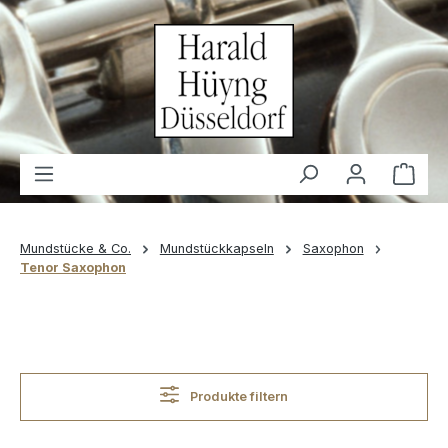
alt springen
Waren
Mundstücke & Co.
Mundstückkapseln
Saxophon
Tenor Saxophon
Produkte filtern