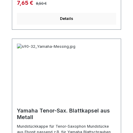
Regulärer Preis:
Verkaufspreis:
7,65 €
8,50 €
Details
Yamaha Tenor-Sax. Blattkapsel aus
Metall
Mundstückkappe für Tenor-Saxophon Mundstücke
aus Ebonit passend z.B. für Yamaha Blattschrauben