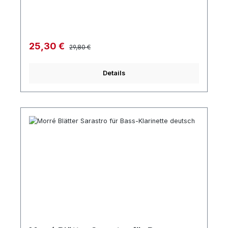
Regulärer Preis:
Verkaufspreis:
25,30 €
29,80 €
Details