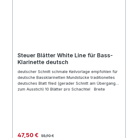
Steuer Blätter White Line für Bass-
Klarinette deutsch
deutscher Schnitt schmale Keilvorlage empfohlen für
deutsche Bassklarinetten Mundstücke traditionelles
deutsches Blatt filed (gerader Schnitt am Übergang
zum Ausstich) 10 Blätter pro Schachtel Breite
14,6mm
Regulärer Preis:
Verkaufspreis:
47,50 €
55,90 €