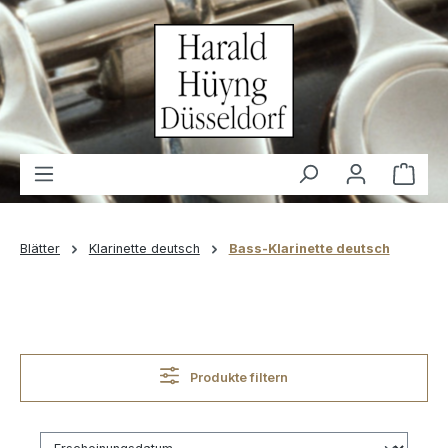
alt springen
Waren
Blätter
Klarinette deutsch
Bass-Klarinette deutsch
Produkte filtern