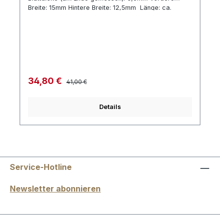
Breite: 15mm Hintere Breite: 12,5mm Länge: ca.
73mm Ausstichlänge: ca. 35mm voll im Klang gute
Ansprache in jedem Register
Regulärer Preis:
Verkaufspreis:
34,80 €
41,00 €
Details
Service-Hotline
Newsletter abonnieren