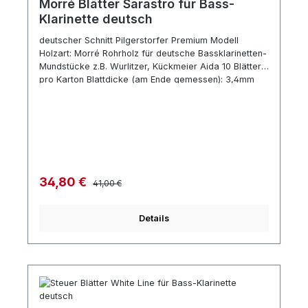
Morré Blätter Sarastro für Bass-
Klarinette deutsch
deutscher Schnitt Pilgerstorfer Premium Modell
Holzart: Morré Rohrholz für deutsche Bassklarinetten-
Mundstücke z.B. Wurlitzer, Kückmeier Aida 10 Blätter
pro Karton Blattdicke (am Ende gemessen): 3,4mm
Vordere Breite: 15,5mm Hintere Breite: 12,5mm
Länge: ca. 74mm Ausstichlänge: ca. 36mm voll und
samtig im Klang
Regulärer Preis:
Verkaufspreis:
34,80 €
41,00 €
Details