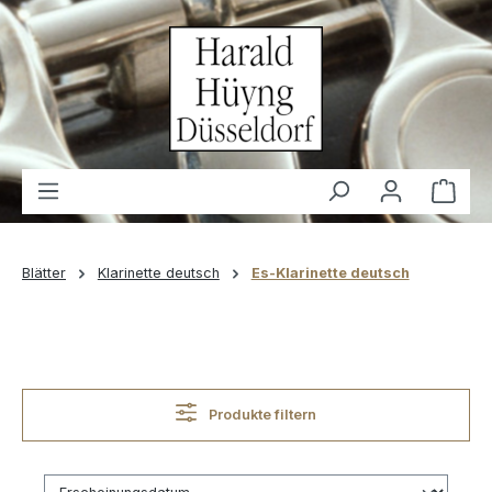
alt springen
Waren
Blätter
Klarinette deutsch
Es-Klarinette deutsch
Produkte filtern