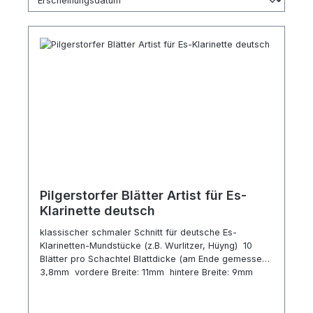
Pilgerstorfer Blätter Artist für Es-
Klarinette deutsch
klassischer schmaler Schnitt für deutsche Es-
Klarinetten-Mundstücke (z.B. Wurlitzer, Hüyng) 10
Blätter pro Schachtel Blattdicke (am Ende gemessen):
3,8mm vordere Breite: 11mm hintere Breite: 9mm
Länge: ca. 57mm Ausstichlänge: ca. 29mm voll im
Klang außergewöhnliche Flexibilität