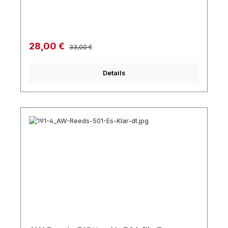
Regulärer Preis:
Verkaufspreis:
28,00 €
33,00 €
Details