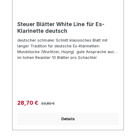
Steuer Blätter White Line für Es-
Klarinette deutsch
deutscher schmaler Schnitt klassisches Blatt mit
langer Tradition für deutsche Es-Klarinetten-
Mundstücke (Wurlitzer, Hüyng) gute Ansprache auch
im hohen Register 10 Blätter pro Schachtel
Regulärer Preis:
Verkaufspreis:
28,70 €
33,80 €
Details