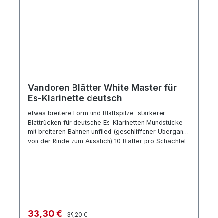
Vandoren Blätter White Master für
Es-Klarinette deutsch
etwas breitere Form und Blattspitze stärkerer
Blattrücken für deutsche Es-Klarinetten Mundstücke
mit breiteren Bahnen unfiled (geschliffener Übergang
von der Rinde zum Ausstich) 10 Blätter pro Schachtel
Regulärer Preis:
Verkaufspreis:
33,30 €
39,20 €