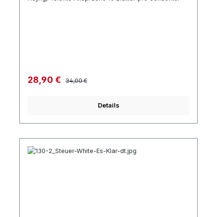
Regulärer Preis:
Verkaufspreis:
28,90 €
34,00 €
Details