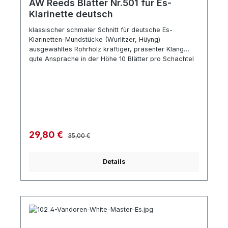
AW Reeds Blätter Nr.501 für Es-
Klarinette deutsch
klassischer schmaler Schnitt für deutsche Es-
Klarinetten-Mundstücke (Wurlitzer, Hüyng)
ausgewähltes Rohrholz kräftiger, präsenter Klang
gute Ansprache in der Höhe 10 Blätter pro Schachtel
Regulärer Preis:
Verkaufspreis:
29,80 €
35,00 €
Details