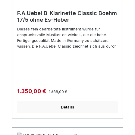
F.A.Uebel B-Klarinette Classic Boehm
17/5 ohne Es-Heber
Dieses fein gearbeitete Instrument wurde für
anspruchsvolle Musiker entwickelt, die die hohe
Fertigungsqualität Made in Germany zu schätzen
wissen. Die F.A.Uebel Classic zeichnet sich aus durch
einen schönen, warmen Klang und durch hochwertige
Komponenten. Technische Spezifikation: Boehm
System Korpus aus naturbelassenem Grenadillholz
Lederpolster a=442 Hz Mechanik versilbert 17
Klappen 5 Ringe verstellbarer Daumenhalter Made in
Germany Zubehör ESM Mundstück 2 Birnen Rovner
Blattschraube und Mundstückkapsel X-light Koffer ,
Regulärer Preis:
Verkaufspreis:
1.350,00 €
1.688,00 €
Details