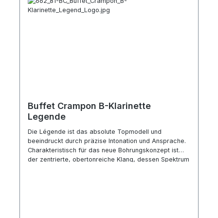
Buffet Crampon B-Klarinette
Legende
Die Légende ist das absolute Topmodell und
beeindruckt durch präzise Intonation und Ansprache.
Charakteristisch für das neue Bohrungskonzept ist
der zentrierte, obertonreiche Klang, dessen Spektrum
auch die hellsten bis weichsten Farbtöne umfasst. Die
intuitive Bedienung ermöglicht dem Musiker die
größtmögliche Freiheit des musikalischen und
akustischen Ausdrucks. Technische Spezifikation:
Boehm System edle Ästhetik in Rotgold und Silber
neues Bohrungsdesign mit tief-F-Intonationskorrektur