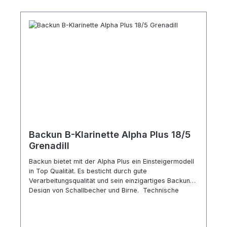
SE. CS Serie Bohrung überwiegend zylindrisch
zentrierter, tragfähiger Klang hervorragende Projekti
Bohrung ähnlich der deutschen Klarinette SE Serie
Bohrung leicht ausgestellt reicher, voluminöser Klang
farbiges Timbrefür Kammer- und Orchestermusik
Backun B-Klarinette Alpha Plus 18/5
Grenadill
Backun bietet mit der Alpha Plus ein Einsteigermodell
in Top Qualität. Es besticht durch gute
Verarbeitungsqualität und sein einzigartiges Backun
Design von Schallbecher und Birne. Technische
Spezifikation: Boehm System Korpus aus
unbehandeltem Grenadillholz schwarze Lederpolster
Mechanik versilbert 18 Klappen, 5 Ringemit Es-Heber