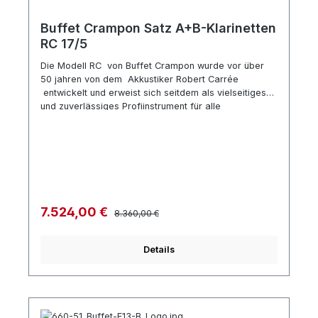
Buffet Crampon Satz A+B-Klarinetten
RC 17/5
Die Modell RC von Buffet Crampon wurde vor über
50 jahren von dem Akkustiker Robert Carrée
entwickelt und erweist sich seitdem als vielseitiges
und zuverlässiges Profiinstrument für alle
Stilrichtungen. Die RC gilt für viele Boehm
Klarinettisten als das Referenz-Modell überhaupt. Im
Jahr 2014 wurde die RC neu überarbeitet und mit
Lederpolstern versehen. Technische Spezifikation:
Boehm System Korpus aus Grenadillholz Lederpolster
a=442 Hz Mechanik versilbert 17 Klappen, 5 Ringe
ohne Es-Heber verstellbarer Daumenhalter Hersteller
Regulärer Preis:
Verkaufspreis:
7.524,00 €
8.360,00 €
Bezeichnung BC 1114-2-0 und BC1214-2-0 Made in
France Zubehör ohne Mundstück jeweils 2 Birnen
Blattschraube und Mundstückkapsel aus Metall
Details
Doppelkoffer ,