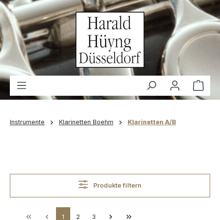
alt springen
Waren
Instrumente
Klarinetten Boehm
Klarinetten A/B
Produkte filtern
Seite
Seite
Seite
1
2
3