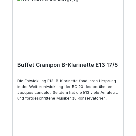
Buffet Crampon B-Klarinette E13 17/5
Die Entwicklung E13 B-Klarinette fand ihren Ursprung
in der Weiterentwicklung der BC 20 des berühmten
Jacques Lancelot. Seitdem hat die E13 viele Amateure
und fortgeschrittene Musiker zu Konservatorien,
Musikschulen und Blasorchestern auf der ganzen Welt
begleitet. Seit dem Januar 2015 gibt es die E13 in
nochmals verbesserter Ausführung mit Lederpolstern
und einem neuentwickelten Becher in Anlehnung an
die RC. Technische Spezifikation: Boehm System
Korpus aus Grenadillholz Lederpolster a=442 Hz