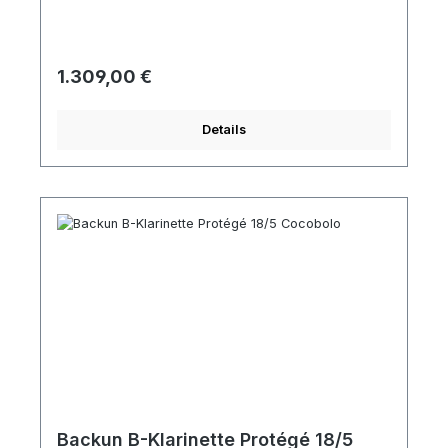
verstellbarer Daumenhalter Zubehör Backun Protégé
Mundstück 1 Birne Länge 65 mm Blattschraube und
Mundstückkapsel aus Metall Rucksacketui ,
Regulärer Preis:
1.309,00 €
Details
Backun B-Klarinette Protégé 18/5