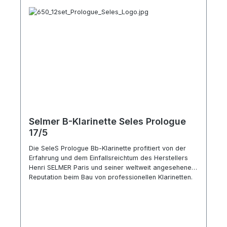
Selmer B-Klarinette Seles Prologue
17/5
Die SeleS Prologue Bb-Klarinette profitiert von der
Erfahrung und dem Einfallsreichtum des Herstellers
Henri SELMER Paris und seiner weltweit angesehenen
Reputation beim Bau von professionellen Klarinetten.
Die Böhmklarinette aus Grenadillholz ermöglicht
unverzüglichen Komfort und ist besonders leicht und
bequem zu spielen. Die spezielle Ergonomie der
Klappen unterstützt einen natürlichen Zugang zu dem
Instrument und die spezielle Gestaltung der Bohrung