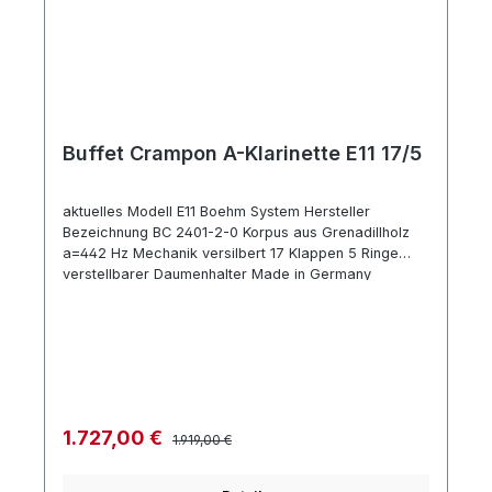
Buffet Crampon A-Klarinette E11 17/5
aktuelles Modell E11 Boehm System Hersteller
Bezeichnung BC 2401-2-0 Korpus aus Grenadillholz
a=442 Hz Mechanik versilbert 17 Klappen 5 Ringe
verstellbarer Daumenhalter Made in Germany
Zubehör Mundstück 1 Birne Blattschraube und
Mundstückkapsel aus Metall Koffer ,
Regulärer Preis:
Verkaufspreis:
1.727,00 €
1.919,00 €