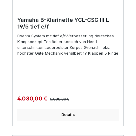
Yamaha B-Klarinette YCL-CSG III L
19/5 tief e/f
Boehm System mit tief e/f-Verbesserung deutsches
Klangkonzept Tonlöcher konisch von Hand
unterschnitten Lederpolster Korpus Grenadillholz
höchster Güte Mechanik versilbert 19 Klappen 5 Ringe
a=442 Hz mit Es-Heber verstellbarer Daumenhalter
Zubehör Mundstück 2 Birnen (Länge wie bei
deutscher Klarinette) Blattschraube und
Mundstückkapsel aus Metall edler Formkoffer mit
Lederbezug und Überzug Besonderheit mit tief e/f
Korrektur-Mechanik deutsches Bohrungskonzept
zentrierter, dunkler Klang
Regulärer Preis:
Verkaufspreis:
4.030,00 €
5.038,00 €
Details