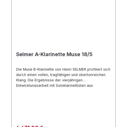
Heber verstellbarer Daumenhalter Made in France
Zubehör Mundstück Echo 2 Birnen Länge 64mm und
65mm Blattschraube und Mundstückkapsel aus Metall
Koffer PRiSMe
Selmer A-Klarinette Muse 18/5
Die Muse B-Klarinette von Henri SELMER profiliert sich
durch einen vollen, tragfähigen und obertonreichen
Klang. Die Ergebnisse der vierjährigen
Entwicklungsarbeit mit Soloklarinettisten aus
Orchestern verschiedener Länder sind eine optimierte
Ergonomie und gut kalibrierte Intonation mit präzisen
Intervallen.Die Klarinette mit 18 Klappen und 6 Ringen
wird aus sorgfältig ausgewähltem Grenadillholz
gebaut und ist exzellent verarbeitet. Das von Selmer
entwickelte Evolution System garantiert absolute
Stabilität und durch die Versiegelung der Bohrung des
Regulärer Preis: