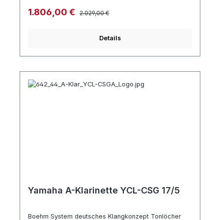
Mechanik versilbert 17 Klappen 5 Ringe verstellbarer
Regulärer Preis:
Verkaufspreis:
1.806,00 €
2.029,00 €
Daumenhalter Made in France Zubehör Mundstück 1
Birne Blattschraube und Mundstückkapsel aus Metall
Koffer ,
Details
Yamaha A-Klarinette YCL-CSG 17/5
Boehm System deutsches Klangkonzept Tonlöcher