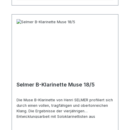
Serie Bohrung überwiegend zylindrisch zentrierter,
tragfähiger Klang hervorragende Projekti Bohrung
ähnlich der deutschen Klarinette SE Serie Bohrung
leicht ausgestellt reicher, voluminöser Klang farbiges
Timbrefür Kammer- und Orchestermusik
Selmer B-Klarinette Muse 18/5
Die Muse B-Klarinette von Henri SELMER profiliert sich
durch einen vollen, tragfähigen und obertonreichen
Klang. Die Ergebnisse der vierjährigen
Entwicklungsarbeit mit Soloklarinettisten aus
Orchestern verschiedener Länder sind eine optimierte
Ergonomie und gut kalibrierte Intonation mit präzisen