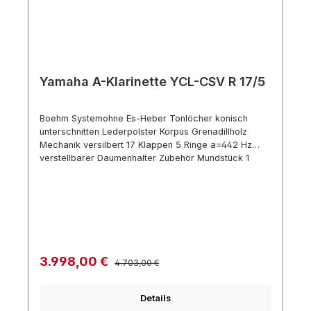
Yamaha A-Klarinette YCL-CSV R 17/5
Boehm Systemohne Es-Heber Tonlöcher konisch
unterschnitten Lederpolster Korpus Grenadillholz
Mechanik versilbert 17 Klappen 5 Ringe a=442 Hz
verstellbarer Daumenhalter Zubehör Mundstück 1
Birne Länge 65 mm Blattschraube und
Mundstückkapsel aus Metall Doppelkoffer Die Custom
Klarinetten Serien: CS & SE Alle bisherigen
Vorstellungen wurden auf den Prüfstand gestellt, um
die grundlegende Frage zu beantworten: Was ist eine
ideale Klarinette? Nach aufwändiger
Entwicklungsarbeit in Kooperation mit einigen der
Regulärer Preis:
Verkaufspreis:
3.998,00 €
4.703,00 €
besten Klarinettisten der Welt wurde diese Aufgabe
von Meisterhandwerkern bis ins kleinste Detail
umgesetzt. Dieser Prozess führte zur Geburt der
Details
einzigartigen Klarinetten der Serien CS und SE. CS