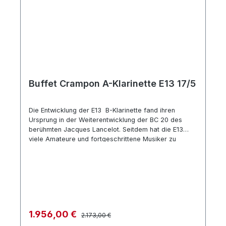
Buffet Crampon A-Klarinette E13 17/5
Die Entwicklung der E13 B-Klarinette fand ihren
Ursprung in der Weiterentwicklung der BC 20 des
berühmten Jacques Lancelot. Seitdem hat die E13
viele Amateure und fortgeschrittene Musiker zu
Konservatorien, Musikschulen und Blasorchestern auf
der ganzen Welt begleitet. Seit dem Januar 2015 gibt
es die E13 in nochmals verbesserter Ausführung mit
Lederpolstern und einem neuentwickelten Becher in
Anlehnung an die RC. Boehm System Made in France
E13 A-Klarinette nur ohne Es-Heber Hersteller
Bezeichnung BC 1202L-2-0 Korpus aus Grenadillholz
Regulärer Preis:
Verkaufspreis:
1.956,00 €
2.173,00 €
Lederpolster a=442 Hz Mechanik versilbert 17
Klappen 5 Ringe verstellbarer Daumenhalter Zubehör