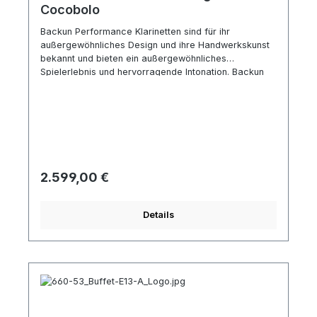
Cocobolo
Backun Performance Klarinetten sind für ihr
außergewöhnliches Design und ihre Handwerkskunst
bekannt und bieten ein außergewöhnliches
Spielerlebnis und hervorragende Intonation. Backun
Klarinetten bestechen durch gute
Verarbeitungsqualität und sein einzigartiges Backun
Design von Schallbecher und Birne. Technische
Spezifikation: Boehm System Korpus aus
unbehandeltem Cocobolovergoldete Ringeschwarze
Lederpolster Mechanik versilbert 18 Klappen, 5
Ringemit Es-Heber verstellbarer
Regulärer Preis:
2.599,00 €
DaumenhalterZubehör: Backun Protégé Mundstück 1
Birne Länge 65 mm Blattschraube und
Mundstückkapsel aus Metall Rucksacketui ,
Details