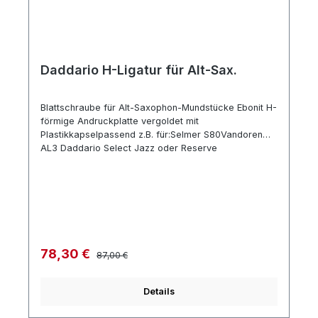
Daddario H-Ligatur für Alt-Sax.
Blattschraube für Alt-Saxophon-Mundstücke Ebonit H-
förmige Andruckplatte vergoldet mit
Plastikkapselpassend z.B. für:Selmer S80Vandoren
AL3 Daddario Select Jazz oder Reserve
Regulärer Preis:
Verkaufspreis:
78,30 €
87,00 €
Details