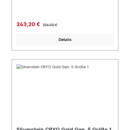
Regulärer Preis:
Verkaufspreis:
243,20 €
256,00 €
Details
Silverstein CRYO Gold Gen. 5 Größe 1