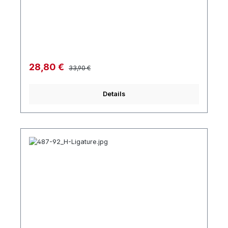
Regulärer Preis:
Verkaufspreis:
28,80 €
33,90 €
Details