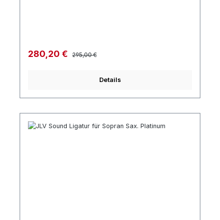
Regulärer Preis:
Verkaufspreis:
280,20 €
295,00 €
Details