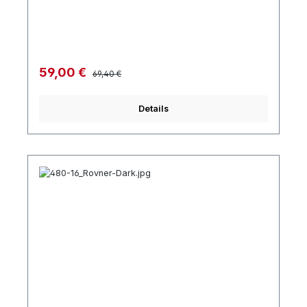
Regulärer Preis:
Verkaufspreis:
59,00 €
69,40 €
Details