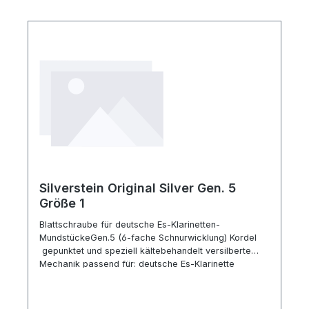
Silverstein Original Silver Gen. 5
Größe 1
Blattschraube für deutsche Es-Klarinetten-
MundstückeGen.5 (6-fache Schnurwicklung) Kordel
gepunktet und speziell kältebehandelt versilberte
Mechanik passend für: deutsche Es-Klarinette
schmale Form (Wurlitzer, Hüyng) Sopran-Sax Ebonit
(Selmer Concept, S80, Vandoren SL3)