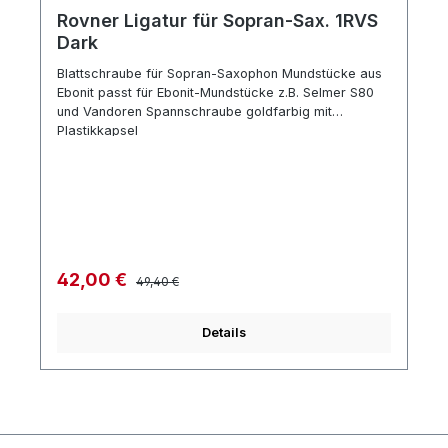
Rovner Ligatur für Sopran-Sax. 1RVS
Dark
Blattschraube für Sopran-Saxophon Mundstücke aus
Ebonit passt für Ebonit-Mundstücke z.B. Selmer S80
und Vandoren Spannschraube goldfarbig mit
Plastikkapsel
Regulärer Preis:
Verkaufspreis:
42,00 €
49,40 €
Details