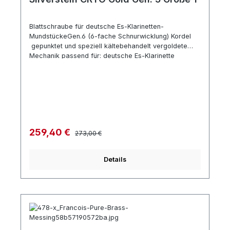
Blattschraube für deutsche Es-Klarinetten-
MundstückeGen.6 (6-fache Schnurwicklung) Kordel
gepunktet und speziell kältebehandelt vergoldete
Mechanik passend für: deutsche Es-Klarinette
schmale Form (Wurlitzer, Hüyng) Sopran-Sax Ebonit
(Selmer Concept, S80, Vandoren SL3)
Regulärer Preis:
Verkaufspreis:
259,40 €
273,00 €
Details