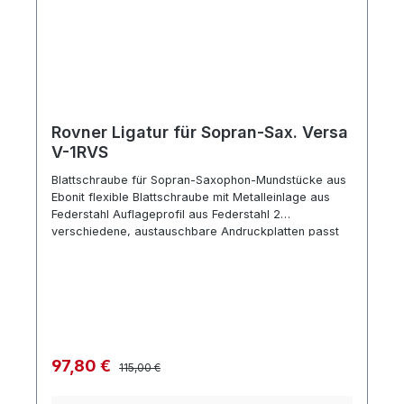
Rovner Ligatur für Sopran-Sax. Versa
V-1RVS
Blattschraube für Sopran-Saxophon-Mundstücke aus
Ebonit flexible Blattschraube mit Metalleinlage aus
Federstahl Auflageprofil aus Federstahl 2
verschiedene, austauschbare Andruckplatten passt
für Ebonit-Mundstücke z.B. Selmer S80 und Vandoren
Spannschraube goldfarbig mit Plastikkapsel
Regulärer Preis:
Verkaufspreis:
97,80 €
115,00 €