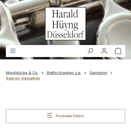
alt springen
Waren
Mundstücke & Co.
Blattschrauben u.a.
Saxophon
Sopran-Saxophon
Produkte filtern