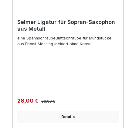
Selmer Ligatur für Sopran-Saxophon
aus Metall
eine SpannschraubeBlattschraube für Mundstücke
aus Ebonit Messing lackiert ohne Kapsel
Regulärer Preis:
Verkaufspreis:
28,00 €
33,00 €
Details