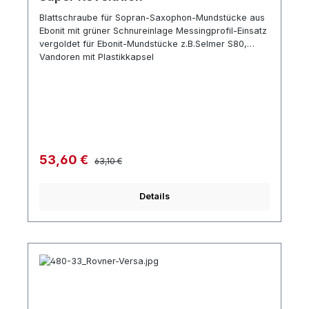
Blattschraube für Sopran-Saxophon-Mundstücke aus
Ebonit mit grüner Schnureinlage Messingprofil-Einsatz
vergoldet für Ebonit-Mundstücke z.B.Selmer S80,
Vandoren mit Plastikkapsel
Regulärer Preis:
Verkaufspreis:
53,60 €
63,10 €
Details