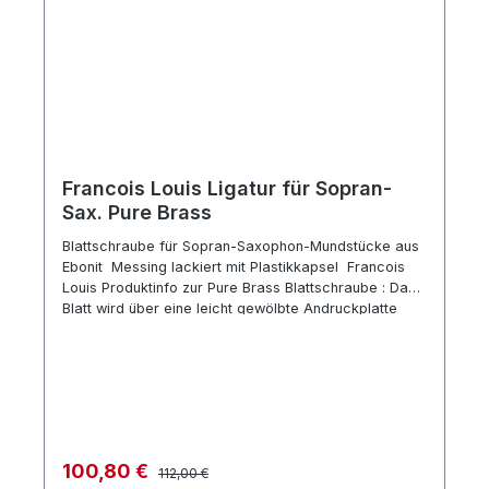
Francois Louis Ligatur für Sopran-
Sax. Pure Brass
Blattschraube für Sopran-Saxophon-Mundstücke aus
Ebonit Messing lackiert mit Plastikkapsel Francois
Louis Produktinfo zur Pure Brass Blattschraube : Das
Blatt wird über eine leicht gewölbte Andruckplatte
über eine zentrale Rändelschraube fixiert. Die
gitterähnlichen Verstrebungen der Blattschraube
berühren das Mundstück nur über 4 dünnwandige
Metallröhrchen, die über 2 Drähte mit der
Andruckplatte verbunden sind. Das Blatt kann dadurch
frei schwingen, der Sound wird facetten- und
obertonreicher.
Regulärer Preis:
Verkaufspreis:
100,80 €
112,00 €