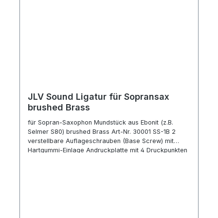
JLV Sound Ligatur für Sopransax
brushed Brass
für Sopran-Saxophon Mundstück aus Ebonit (z.B.
Selmer S80) brushed Brass Art-Nr. 30001 SS-1B 2
verstellbare Auflageschrauben (Base Screw) mit
Hartgummi-Einlage Andruckplatte mit 4 Druckpunkten
Hersteller-Info: die beiden hinteren Andruckpunkte auf
Blätterschaft (Rindenbereich) auflegen die beiden auf
den Schaft (Anstich) Schraube nicht zu fest
anzuziehen, damit Blatt frei schwingen kann