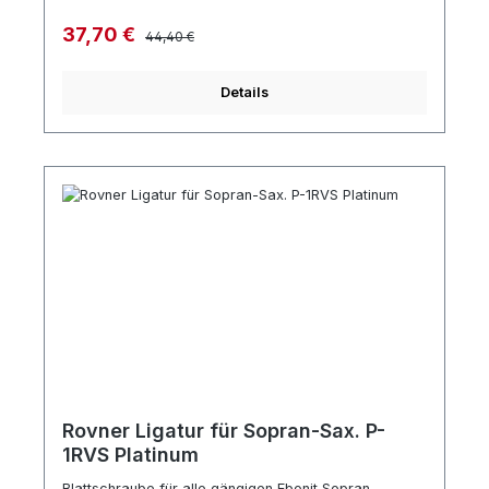
Regulärer Preis:
Verkaufspreis:
37,70 €
44,40 €
Details
Rovner Ligatur für Sopran-Sax. P-
1RVS Platinum
Blattschraube für alle gängigen Ebonit Sopran-