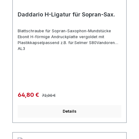
Daddario H-Ligatur für Sopran-Sax.
Blattschraube für Sopran-Saxophon-Mundstücke
Ebonit H-förmige Andruckplatte vergoldet mit
Plastikkapselpassend z.B. für:Selmer S80Vandoren
AL3
Regulärer Preis:
Verkaufspreis:
64,80 €
72,00 €
Details