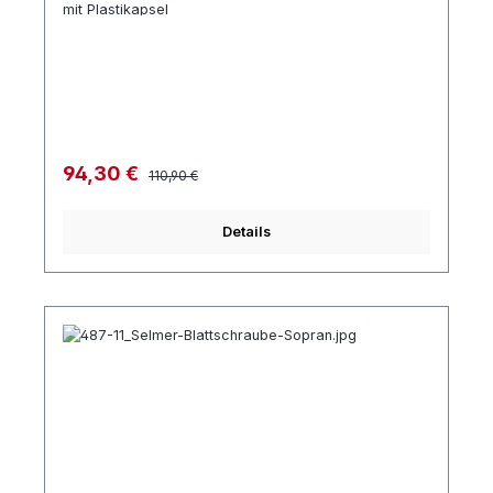
mit Plastikapsel
Regulärer Preis:
Verkaufspreis:
94,30 €
110,90 €
Details