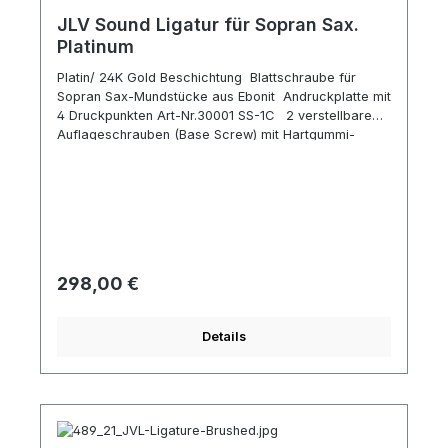
JLV Sound Ligatur für Sopran Sax.
Platinum
Platin/ 24K Gold Beschichtung Blattschraube für
Sopran Sax-Mundstücke aus Ebonit Andruckplatte mit
4 Druckpunkten Art-Nr.30001 SS-1C 2 verstellbare
Auflageschrauben (Base Screw) mit Hartgummi-
Einlage passend für z.B. Vandoren SL3 und
SP3 Selmer Concept und andereTipp: die beiden
hinteren Andruckpunkte auf Blätterschaft
(Rindenbereich) auflegen die beiden vorderen auf
den Schaft (Anstich) Schraube nicht zu fest
anzuziehen, damit Blatt frei schwingen kann
Hersteller-Info : verbesserte Ansprache allen
Regulärer Preis:
298,00 €
Registern freier, natürlicher Klang größeres
Klangspektrum durch mehr Obertöne
Details