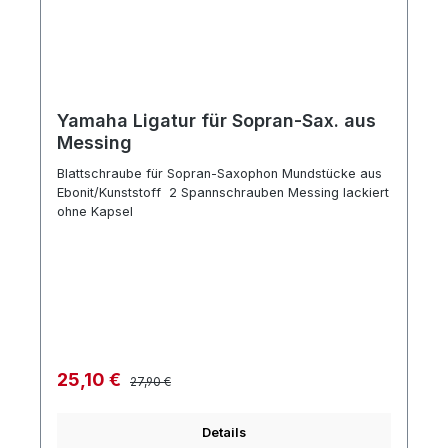
Yamaha Ligatur für Sopran-Sax. aus
Messing
Blattschraube für Sopran-Saxophon Mundstücke aus
Ebonit/Kunststoff 2 Spannschrauben Messing lackiert
ohne Kapsel
Regulärer Preis:
Verkaufspreis:
25,10 €
27,90 €
Details