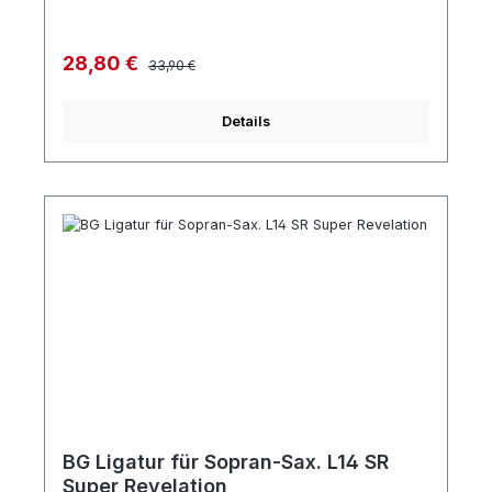
Regulärer Preis:
Verkaufspreis:
28,80 €
33,90 €
Details
BG Ligatur für Sopran-Sax. L14 SR
Super Revelation