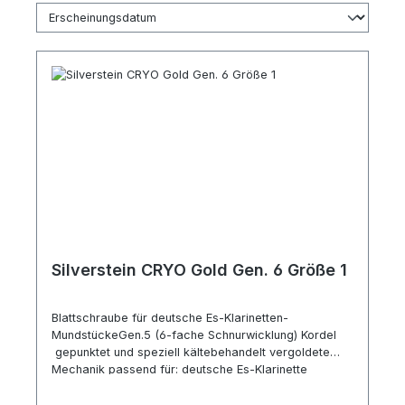
Silverstein CRYO Gold Gen. 6 Größe 1
Blattschraube für deutsche Es-Klarinetten-
MundstückeGen.5 (6-fache Schnurwicklung) Kordel
gepunktet und speziell kältebehandelt vergoldete
Mechanik passend für: deutsche Es-Klarinette
schmale Form (Wurlitzer, Hüyng) Sopran-Sax Ebonit
(Selmer Concept, S80, Vandoren SL3)