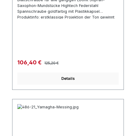
Saxophon-Mundstücke Hightech Federstahl
Spannschraube goldfarbig mit Plastikkapsel
Produktinfo: erstklassige Projektion der Ton gewinnt
an Klarheit und Volumen für alle Stilrichtungen
Regulärer Preis:
Verkaufspreis:
106,40 €
125,20 €
Details