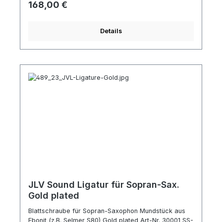
Regulärer Preis:
168,00 €
Details
JLV Sound Ligatur für Sopran-Sax.
Gold plated
Blattschraube für Sopran-Saxophon Mundstück aus
Ebonit (z.B. Selmer S80) Gold plated Art-Nr. 30001 SS-