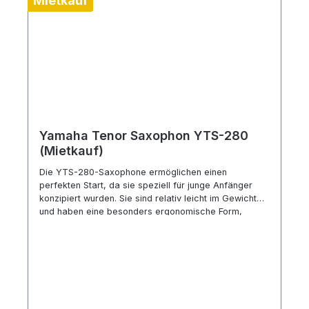
Mietkauf
Yamaha Tenor Saxophon YTS-280
(Mietkauf)
Die YTS-280-Saxophone ermöglichen einen
perfekten Start, da sie speziell für junge Anfänger
konzipiert wurden. Sie sind relativ leicht im Gewicht
und haben eine besonders ergonomische Form,
wodurch sie sich gut halten und spielen lassen. Wie
man es von Yamaha kennt, ist die Intonation perfekt
und der Klang erstklassig. Das Design von Yamaha
ermöglicht Einsteigern eine optimale Unterstützung
und fördert sowohl den Lernprozess der Schüler als
auch ihre Kreativität. Die YTS-280-Saxophone
basieren auf der beliebten 275er-Serie, warten