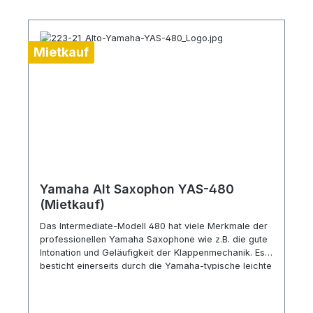
Mietkauf
Yamaha Alt Saxophon YAS-480
(Mietkauf)
Das Intermediate-Modell 480 hat viele Merkmale der
professionellen Yamaha Saxophone wie z.B. die gute
Intonation und Geläufigkeit der Klappenmechanik. Es
besticht einerseits durch die Yamaha-typische leichte
Ansprache und Spielbarkeit, bietet aber aufgrund des
etwas höheren Korpusgewichts als beim 280er Modell
einen farbenreichen, flexiblen Sound bei guter