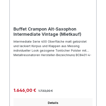
Buffet Crampon Alt-Saxophon
Intermediate Vintage (Mietkauf)
Intermediate Serie 400 Oberfläche matt gebürstet
und lackiert Korpus und Klappen aus Messing
individueller Look gezogene Tonlöcher Polster mit
Metallresonatoren Hersteller-Bezeichnung BC8401-4-
0 Hoch-Fis-Klappe Zubehör: Mundstück Blattschraube
und Mundstückkapsel Koffer mit Tragegurt
Regulärer Preis:
Verkaufspreis:
1.646,00 €
1.733,00 €
Details