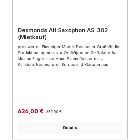
Desmonds Alt Saxophon AS-302
(Mietkauf)
preiswertes Einsteiger Modell Deutscher Großhändler
Produktmanagment vor Ort Wippe an Griffplatte für
kleinen Finger linke Hand Pisoni Polster mit
Kunststoffresonatoren Korpus und Klappen aus
Messing Oberfläche Goldlack verstellbare
Anschlagfilze tief B/H Schallstück abschraubbar
Hoch-Fis-Klappe Zubehör: Mundstück Metall
Blattschraube Mundstückkapsel aus Plastik
Rucksack-Gigbag Kauf beim Instrumentenmacher
Meister - Ihre Vorteile: Jedes Instrument wird vor dem
Versand an sie sorgfältig überprüft, angespielt und
Regulärer Preis:
Verkaufspreis:
626,00 €
659,00 €
eingestellt. Sie erhalten auf bei uns gekaufte
Instrumente 3 Jahre Garantie.
Details