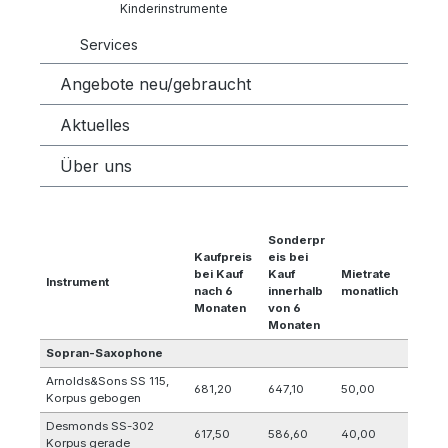
Kinderinstrumente
Services
Angebote neu/gebraucht
Aktuelles
Über uns
Sonderpr
Kaufpreis
eis bei
bei Kauf
Kauf
Mietrate
Instrument
nach 6
innerhalb
monatlich
Monaten
von 6
Monaten
Sopran-Saxophone
Arnolds&Sons SS 115,
681,20
647,10
50,00
Korpus gebogen
Desmonds SS-302
617,50
586,60
40,00
Korpus gerade