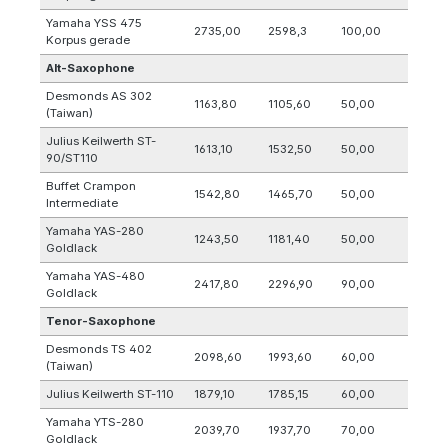
Yamaha YSS 475
2735,00
2598,3
100,00
Korpus gerade
Alt-Saxophone
Desmonds AS 302
1163,80
1105,60
50,00
(Taiwan)
Julius Keilwerth ST-
1613,10
1532,50
50,00
90/ST110
Buffet Crampon
1542,80
1465,70
50,00
Intermediate
Yamaha YAS-280
1243,50
1181,40
50,00
Goldlack
Yamaha YAS-480
2417,80
2296,90
90,00
Goldlack
Tenor-Saxophone
Desmonds TS 402
2098,60
1993,60
60,00
(Taiwan)
Julius Keilwerth ST-110
1879,10
1785,15
60,00
Yamaha YTS-280
2039,70
1937,70
70,00
Goldlack