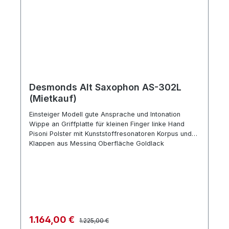
Desmonds Alt Saxophon AS-302L
(Mietkauf)
Einsteiger Modell gute Ansprache und Intonation
Wippe an Griffplatte für kleinen Finger linke Hand
Pisoni Polster mit Kunststoffresonatoren Korpus und
Klappen aus Messing Oberfläche Goldlack
Schallstück abschraubbar Hoch-Fis-Klappe Made in
Taiwan Zubehör: Mundstück Metall Blattschraube
Mundstückkapsel aus Plastik Rucksack-Gigbag
Regulärer Preis:
Verkaufspreis:
1.164,00 €
1.225,00 €