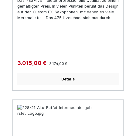
Das YSS-475 II bietet professionelle Qualität zu einem
gemäßigten Preis. In vielen Punkten beruht das Design
auf den Custom EX-Saxophonen, mit denen es viele
Merkmale teilt. Das 475 II zeichnet sich aus durch
hervorragende Ansprache und Intonation und flexiblen
Sound, verbunden mit einer angenehmen
leichtgängigen Spielbarkeit. Technische
Spezifikationen: gerader Messingkorpus einteilig
Polster mit Kunststoffresonatoren Korpus und Klappen
aus Messing Oberfläche Goldlack Hoch-Fis-Klappe
Zubehör: Mundstück 4c Metall Blattschraube
Regulärer Preis:
Verkaufspreis:
3.015,00 €
3.174,00 €
Mundstückkapsel aus Plastik Rucksack-Gigbag
Details