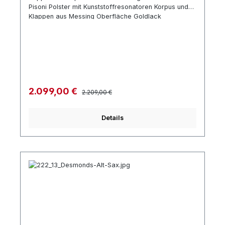
Pisoni Polster mit Kunststoffresonatoren Korpus und
Klappen aus Messing Oberfläche Goldlack
Schallstück abschraubbar Hoch-Fis-Klappe Made in
Taiwan Zubehör: Mundstück Metall Blattschraube
Mundstückkapsel aus Plastik Rucksack-Gigbag
Regulärer Preis:
Verkaufspreis:
2.099,00 €
2.209,00 €
Details