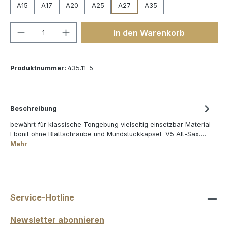
A15
A17
A20
A25
A27
A35
Produkt Anzahl: Gib den gewünschten We
In den Warenkorb
Produktnummer:
435.11-5
Beschreibung
bewährt für klassische Tongebung vielseitig einsetzbar Material
Ebonit ohne Blattschraube und Mundstückkapsel V5 Alt-Sax.…
Mehr
Service-Hotline
Newsletter abonnieren