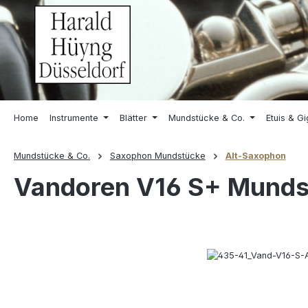
springen
Zur Hauptnavigation springen
Home
Instrumente
Blätter
Mundstücke & Co.
Etuis & G
Mundstücke & Co.
Saxophon Mundstücke
Alt-Saxophon
Vandoren V16 S+ Mundst
Bildergalerie überspringen