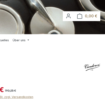
0,00 €
Waren
tuelles
Über uns
 €
190,25 €
wSt. zzgl. Versandkosten