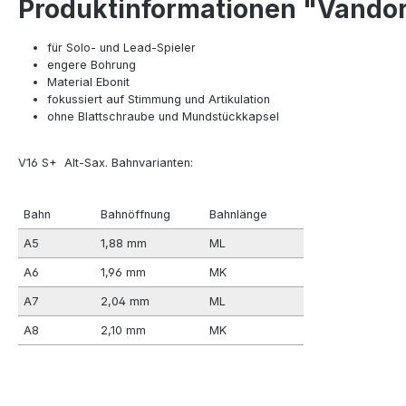
Produktinformationen "Vandor
für Solo- und Lead-Spieler
engere Bohrung
Material Ebonit
fokussiert auf Stimmung und Artikulation
ohne Blattschraube und Mundstückkapsel
V16 S+ Alt-Sax. Bahnvarianten:
Bahn
Bahnöffnung
Bahnlänge
A5
1,88 mm
ML
A6
1,96 mm
MK
A7
2,04 mm
ML
A8
2,10 mm
MK