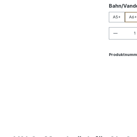
Bahn/Vand
A5+
A6+
Produkt
Produktnumm