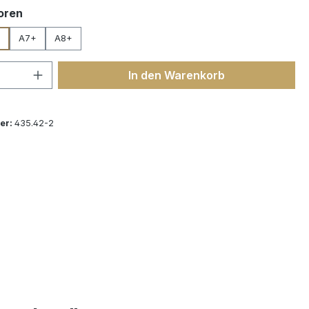
auswählen
oren
A7+
A8+
 Anzahl: Gib den gewünschten Wert ein 
In den Warenkorb
er:
435.42-2