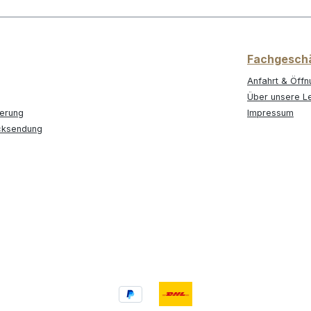
Fachgesch
Anfahrt & Öffn
Über unsere L
ferung
Impressum
cksendung