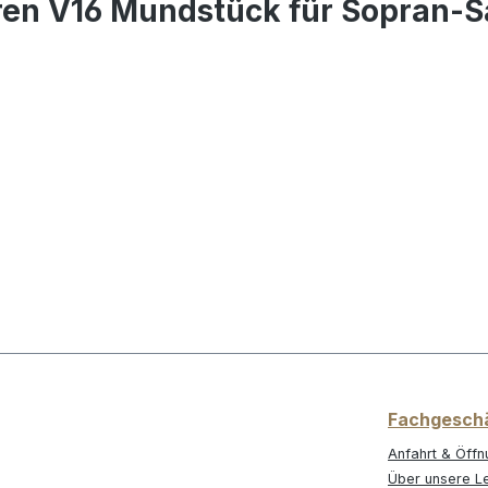
ren V16 Mundstück für Sopran-
Fachgesch
Anfahrt & Öffn
Über unsere L