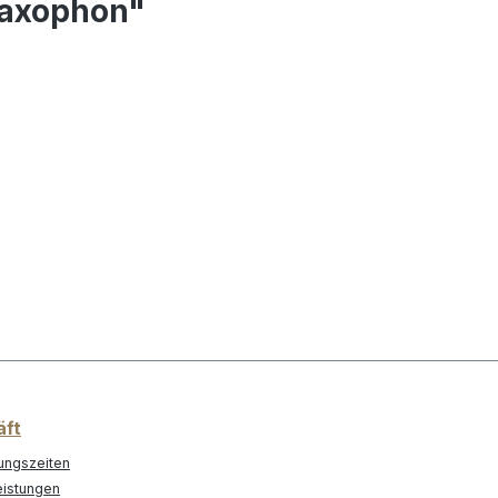
Saxophon"
äft
ungszeiten
eistungen