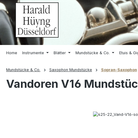
springen
Zur Hauptnavigation springen
Home
Instrumente
Blätter
Mundstücke & Co.
Etuis & G
Mundstücke & Co.
Saxophon Mundstücke
Sopran-Saxophon
Vandoren V16 Mundstüc
Bildergalerie überspringen