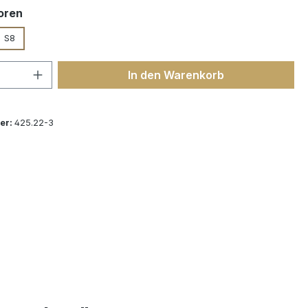
auswählen
oren
S8
 Anzahl: Gib den gewünschten Wert ein 
In den Warenkorb
er:
425.22-3