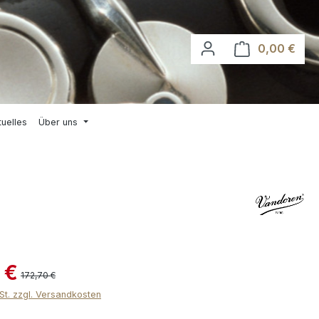
0,00 €
Waren
tuelles
Über uns
 €
172,70 €
wSt. zzgl. Versandkosten