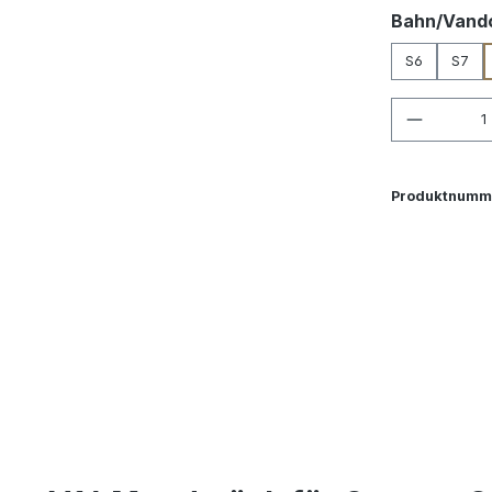
Bahn/Vand
S6
S7
Produkt
Produktnumm