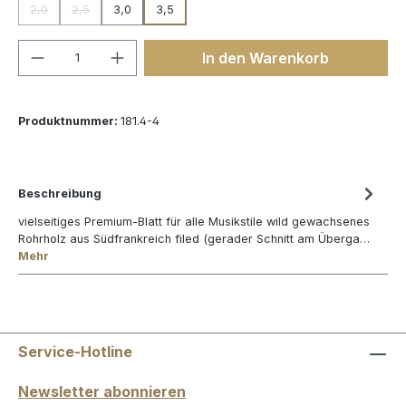
2,0
2,5
3,0
3,5
(Diese Option ist zurzeit nicht verfügbar.)
(Diese Option ist zurzeit nicht verfügbar.)
Produkt Anzahl: Gib den gewünschten We
In den Warenkorb
Produktnummer:
181.4-4
Beschreibung
vielseitiges Premium-Blatt für alle Musikstile wild gewachsenes
Rohrholz aus Südfrankreich filed (gerader Schnitt am Überga…
Mehr
Service-Hotline
Newsletter abonnieren