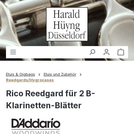
alt springen
Waren
Etuis & Gigbags
Etuis und Zubehör
Reedgards/Hygrocases
Rico Reedgard für 2 B-
Klarinetten-Blätter