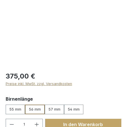
Bildergalerie überspringen
375,00 €
Preise inkl. MwSt. zzgl. Versandkosten
auswählen
Birnenlänge
55 mm
56 mm
57 mm
54 mm
Produkt Anzahl: Gib den gewünschten We
In den Warenkorb