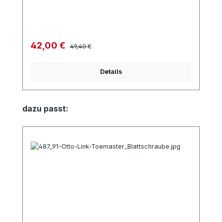
Regulärer Preis:
Verkaufspreis:
42,00 €
49,40 €
Details
Produktgalerie überspringen
dazu passt: