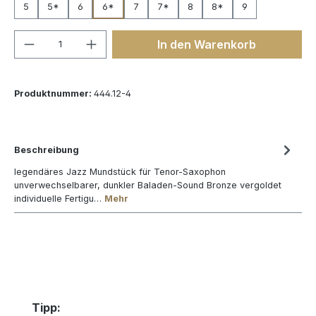
5
5*
6
6*
7
7*
8
8*
9
Produkt Anzahl: Gib den gewünschten We
In den Warenkorb
Produktnummer:
444.12-4
Beschreibung
legendäres Jazz Mundstück für Tenor-Saxophon
unverwechselbarer, dunkler Baladen-Sound Bronze vergoldet
individuelle Fertigu…
Mehr
Produktgalerie überspringen
Tipp: