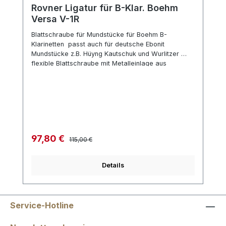
Rovner Ligatur für B-Klar. Boehm
Versa V-1R
Blattschraube für Mundstücke für Boehm B-
Klarinetten passt auch für deutsche Ebonit
Mundstücke z.B. Hüyng Kautschuk und Wurlitzer
flexible Blattschraube mit Metalleinlage aus
Federstahl Auflageprofil aus Federstahl zwei
verschiedene, austauschbare Andruckplatten
Spannschraube silberfarbig mit Plastikkapsel
Regulärer Preis:
Verkaufspreis:
97,80 €
115,00 €
Details
Service-Hotline