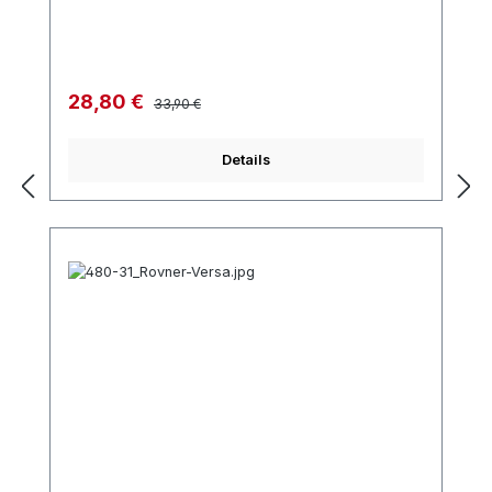
Regulärer Preis:
Verkaufspreis:
28,80 €
33,90 €
Details