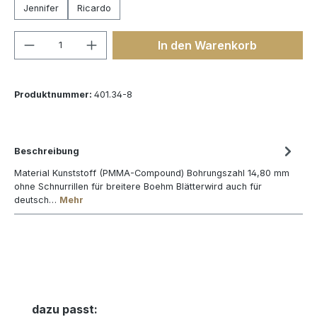
Jennifer
Ricardo
Produkt Anzahl: Gib den gewünschten We
In den Warenkorb
Produktnummer:
401.34-8
Beschreibung
Material Kunststoff (PMMA-Compound) Bohrungszahl 14,80 mm
ohne Schnurrillen für breitere Boehm Blätterwird auch für
deutsch…
Mehr
Produktgalerie überspringen
dazu passt: