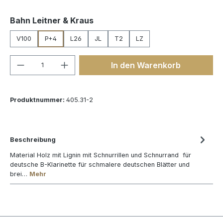
auswählen
Bahn Leitner & Kraus
V100
P+4
L26
JL
T2
LZ
Produkt Anzahl: Gib den gewünschten We
In den Warenkorb
Produktnummer:
405.31-2
Beschreibung
Material Holz mit Lignin mit Schnurrillen und Schnurrand für
deutsche B-Klarinette für schmalere deutschen Blätter und
brei…
Mehr