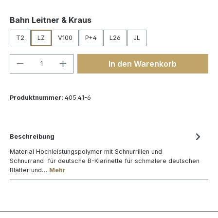
auswählen
Bahn Leitner & Kraus
T2
LZ
V100
P+4
L26
JL
Produkt Anzahl: Gib den gewünschten We
In den Warenkorb
Produktnummer:
405.41-6
Beschreibung
Material Hochleistungspolymer mit Schnurrillen und
Schnurrand für deutsche B-Klarinette für schmalere deutschen
Blätter und…
Mehr