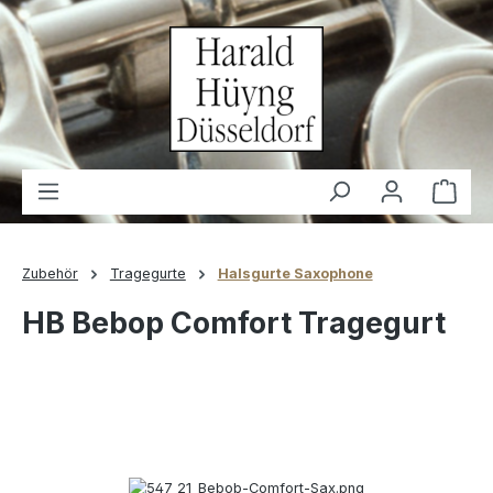
alt springen
Waren
Zubehör
Tragegurte
Halsgurte Saxophone
HB Bebop Comfort Tragegurt
Bildergalerie überspringen