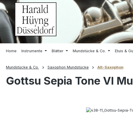
springen
Zur Hauptnavigation springen
Home
Instrumente
Blätter
Mundstücke & Co.
Etuis & G
Mundstücke & Co.
Saxophon Mundstücke
Alt-Saxophon
Gottsu Sepia Tone VI M
Bildergalerie überspringen