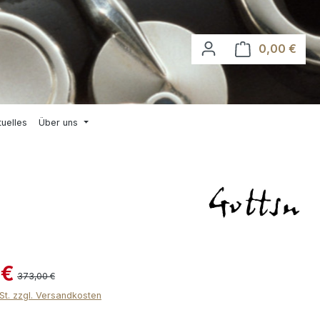
0,00 €
Waren
tuelles
Über uns
n
 €
373,00 €
wSt. zzgl. Versandkosten