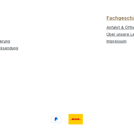
Fachgesch
Anfahrt & Öffn
Über unsere L
ferung
Impressum
cksendung