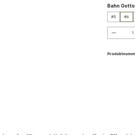
Bahn Gotts
#5
#6
Produkt
Produktnumm