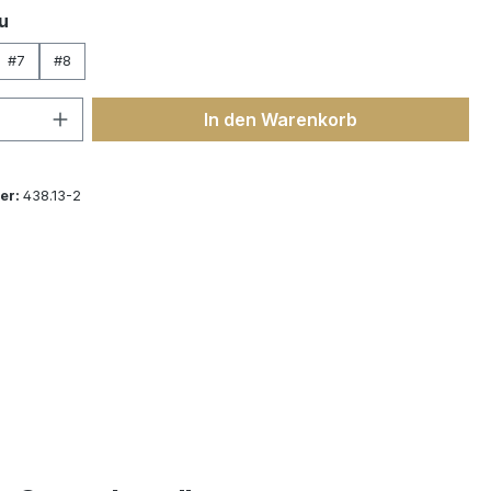
auswählen
u
#7
#8
 Anzahl: Gib den gewünschten Wert ein 
In den Warenkorb
er:
438.13-2