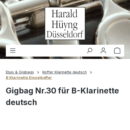
alt springen
Waren
Etuis & Gigbags
Koffer Klarinette deutsch
B Klarinette Einzelkoffer
Gigbag Nr.30 für B-Klarinette
deutsch