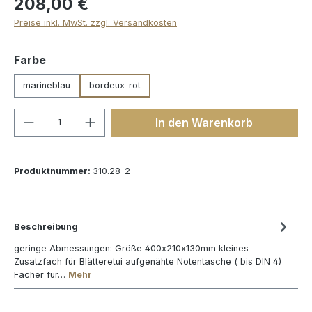
208,00 €
Preise inkl. MwSt. zzgl. Versandkosten
auswählen
Farbe
marineblau
bordeux-rot
Produkt Anzahl: Gib den gewünschten We
In den Warenkorb
Produktnummer:
310.28-2
Beschreibung
geringe Abmessungen: Größe 400x210x130mm kleines
Zusatzfach für Blätteretui aufgenähte Notentasche ( bis DIN 4)
Fächer für…
Mehr