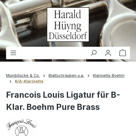
alt springen
Waren
Mundstücke & Co.
Blattschrauben u.a.
Klarinette Boehm
B/A-Klarinette
Francois Louis Ligatur für B-
Klar. Boehm Pure Brass