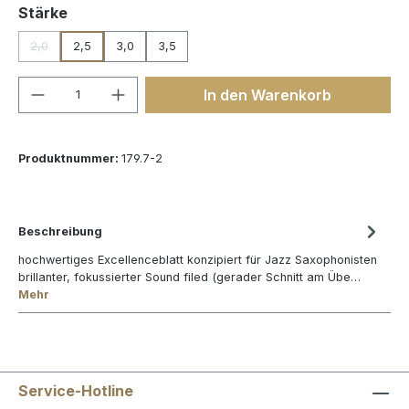
auswählen
Stärke
2,0
2,5
3,0
3,5
(Diese Option ist zurzeit nicht verfügbar.)
Produkt Anzahl: Gib den gewünschten We
In den Warenkorb
Produktnummer:
179.7-2
Beschreibung
hochwertiges Excellenceblatt konzipiert für Jazz Saxophonisten
brillanter, fokussierter Sound filed (gerader Schnitt am Übe…
Mehr
Service-Hotline