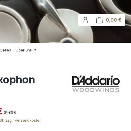
0,00 €
Waren
tuelles
Über uns
axophon
€
31,80 €
wSt. zzgl. Versandkosten