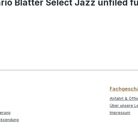
io Blätter Select Jazz unfiled 
Fachgesch
Anfahrt & Öffn
Über unsere L
ferung
Impressum
cksendung