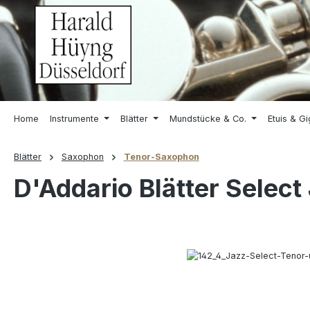
springen
Zur Hauptnavigation springen
Home
Instrumente
Blätter
Mundstücke & Co.
Etuis & G
Blätter
Saxophon
Tenor-Saxophon
D'Addario Blätter Select
Bildergalerie überspringen