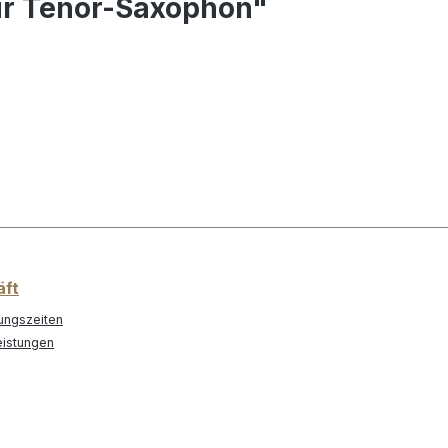
für Tenor-Saxophon"
äft
ungszeiten
eistungen