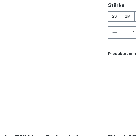
aus
Stärke
2S
2M
Produkt
Produktnumm