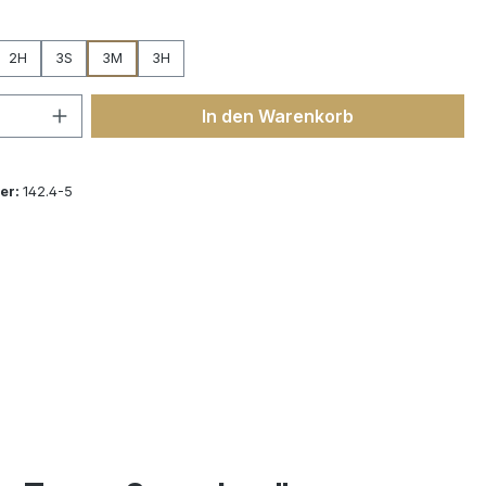
wählen
2H
3S
3M
3H
 Anzahl: Gib den gewünschten Wert ein 
In den Warenkorb
er:
142.4-5