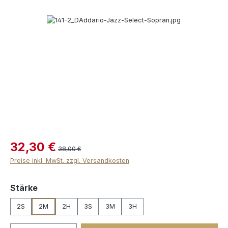
Bildergalerie überspringen
32,30 €
38,00 €
Preise inkl. MwSt. zzgl. Versandkosten
auswählen
Stärke
2S
2M
2H
3S
3M
3H