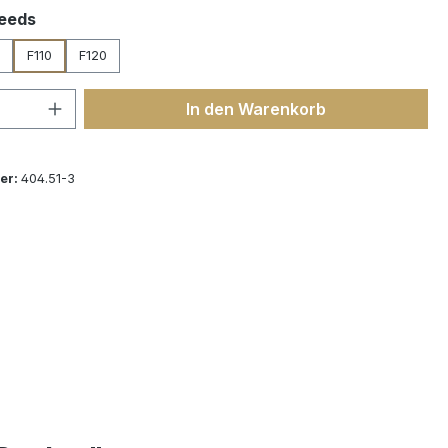
auswählen
eeds
F110
F120
 Anzahl: Gib den gewünschten Wert ein 
In den Warenkorb
er:
404.51-3