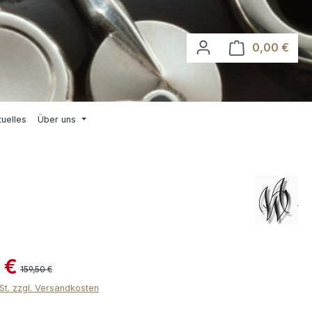
0,00 €
Waren
tuelles
Über uns
 €
159,50 €
wSt. zzgl. Versandkosten