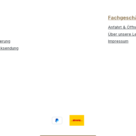
Fachgesch
Anfahrt & Öffn
Über unsere L
ferung
Impressum
cksendung