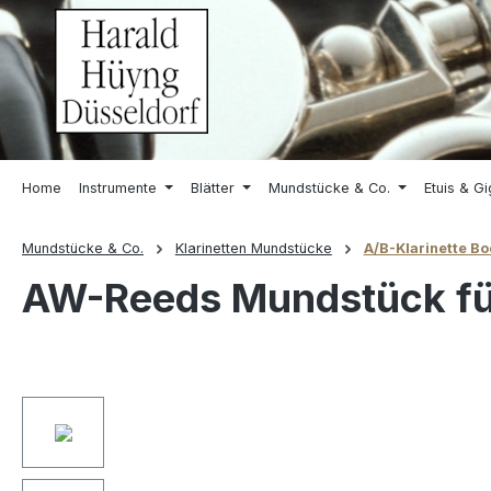
springen
Zur Hauptnavigation springen
Home
Instrumente
Blätter
Mundstücke & Co.
Etuis & G
Mundstücke & Co.
Klarinetten Mundstücke
A/B-Klarinette B
AW-Reeds Mundstück für
Bildergalerie überspringen