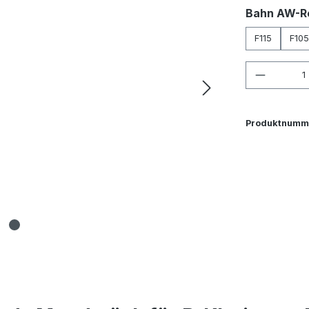
Bahn AW-R
F115
F105
Produkt
Produktnumm