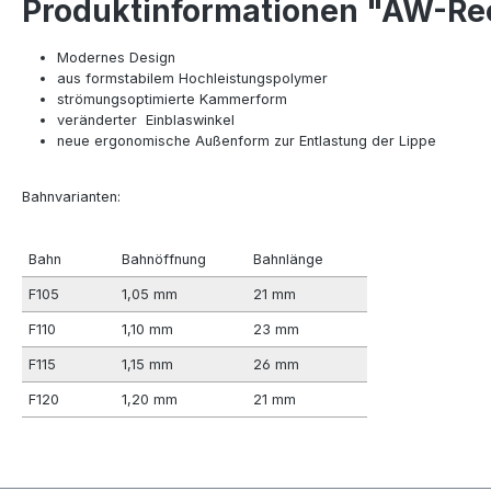
Produktinformationen "AW-Re
Modernes Design
aus formstabilem Hochleistungspolymer
strömungsoptimierte Kammerform
veränderter Einblaswinkel
neue ergonomische Außenform zur Entlastung der Lippe
Bahnvarianten:
Bahn
Bahnöffnung
Bahnlänge
F105
1,05 mm
21 mm
F110
1,10 mm
23 mm
F115
1,15 mm
26 mm
F120
1,20 mm
21 mm