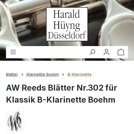
alt springen
Waren
Blätter
Klarinettte Boehm
B-Klarinette
AW Reeds Blätter Nr.302 für
Klassik B-Klarinette Boehm