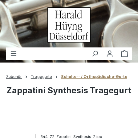
alt springen
Waren
Zubehör
Tragegurte
Schulter- / Orthopädische-Gurte
Zappatini Synthesis Tragegurt
Bildergalerie überspringen