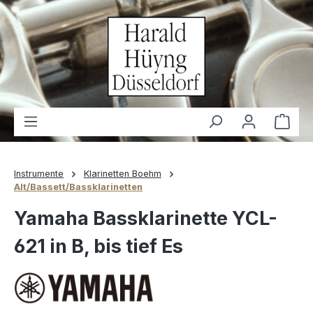
alt springen
Waren
Instrumente
Klarinetten Boehm
Alt/Bassett/Bassklarinetten
Yamaha Bassklarinette YCL-
621 in B, bis tief Es