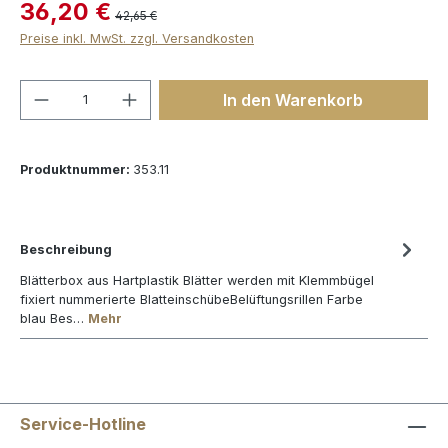
36,20 €
42,65 €
Preise inkl. MwSt. zzgl. Versandkosten
Produkt Anzahl: Gib den gewünschten We
In den Warenkorb
Produktnummer:
353.11
Beschreibung
Blätterbox aus Hartplastik Blätter werden mit Klemmbügel
fixiert nummerierte BlatteinschübeBelüftungsrillen Farbe
blau Bes…
Mehr
Service-Hotline