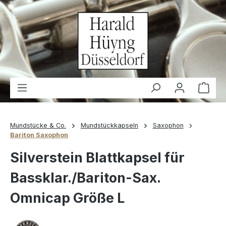
alt springen
Waren
Mundstücke & Co.
Mundstückkapseln
Saxophon
Bariton Saxophon
Silverstein Blattkapsel für
Bassklar./Bariton-Sax.
Omnicap Größe L