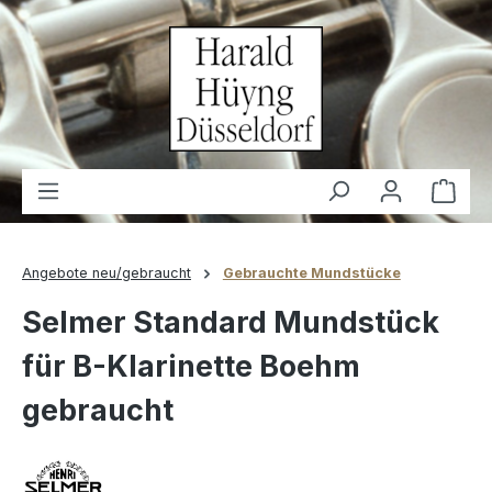
alt springen
Waren
Angebote neu/gebraucht
Gebrauchte Mundstücke
Selmer Standard Mundstück
für B-Klarinette Boehm
gebraucht