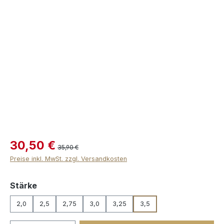
Bildergalerie überspringen
30,50 €
35,90 €
Preise inkl. MwSt. zzgl. Versandkosten
auswählen
Stärke
2,0
2,5
2,75
3,0
3,25
3,5