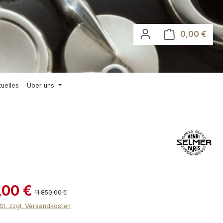
0,00 €
Waren
tuelles
Über uns
,00 €
11.850,00 €
wSt. zzgl. Versandkosten