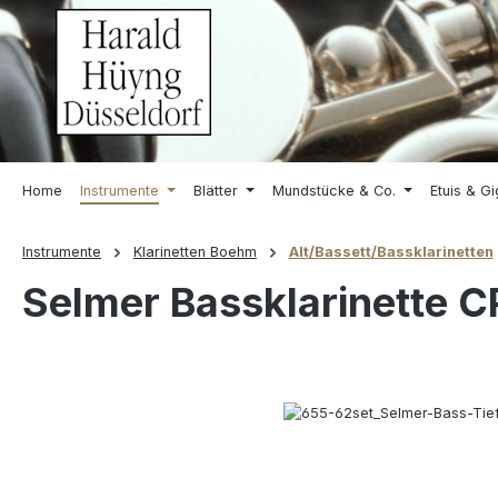
springen
Zur Hauptnavigation springen
Home
Instrumente
Blätter
Mundstücke & Co.
Etuis & G
Instrumente
Klarinetten Boehm
Alt/Bassett/Bassklarinetten
Selmer Bassklarinette CP 
Bildergalerie überspringen