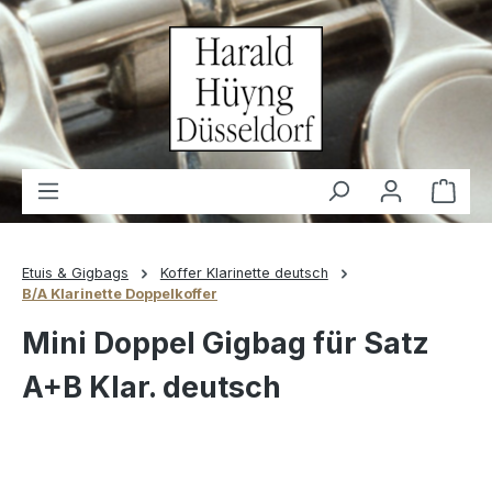
alt springen
Waren
Etuis & Gigbags
Koffer Klarinette deutsch
B/A Klarinette Doppelkoffer
Mini Doppel Gigbag für Satz
A+B Klar. deutsch