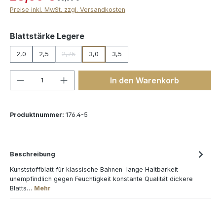
Preise inkl. MwSt. zzgl. Versandkosten
auswählen
Blattstärke Legere
2,0
2,5
2,75
3,0
3,5
(Diese Option ist zurzeit nicht verfügbar.)
Produkt Anzahl: Gib den gewünschten We
In den Warenkorb
Produktnummer:
176.4-5
Beschreibung
Kunststoffblatt für klassische Bahnen lange Haltbarkeit
unempfindlich gegen Feuchtigkeit konstante Qualität dickere
Blatts…
Mehr