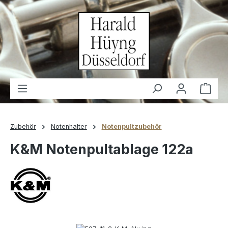
alt springen
Waren
Zubehör
Notenhalter
Notenpultzubehör
K&M Notenpultablage 122a