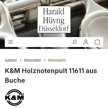
alt springen
Waren
Zubehör
Notenhalter
Notenpulte
K&M Holznotenpult 11611 aus
Buche