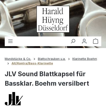
alt springen
Waren
Mundstücke & Co.
Blattschrauben u.a.
Klarinette Boehm
Alt/Kontra/Bass-Klarinette
JLV Sound Blattkapsel für
Bassklar. Boehm versilbert