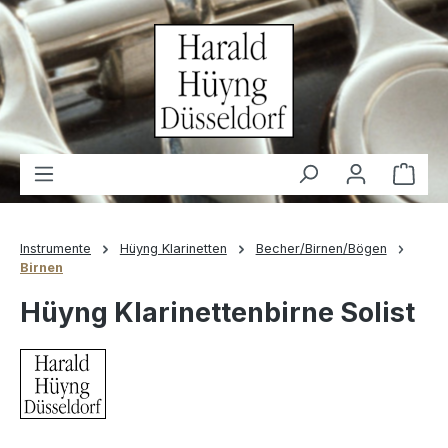
alt springen
Waren
Instrumente
Hüyng Klarinetten
Becher/Birnen/Bögen
Birnen
Hüyng Klarinettenbirne Solist