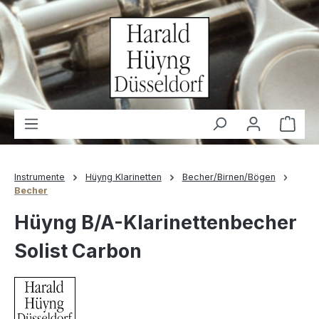
alt springen
Waren
Instrumente
Hüyng Klarinetten
Becher/Birnen/Bögen
Becher
Hüyng B/A-Klarinettenbecher
Solist Carbon