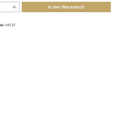
 Anzahl: Gib den gewünschten Wert ein 
In den Warenkorb
er:
491.21