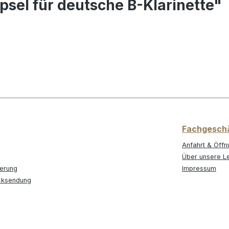
sel für deutsche B-Klarinette"
Fachgesch
Anfahrt & Öffn
Über unsere L
ferung
Impressum
cksendung