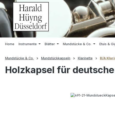
springen
Zur Hauptnavigation springen
Home
Instrumente
Blätter
Mundstücke & Co.
Etuis & G
Mundstücke & Co.
Mundstückkapseln
Klarinette
B/A Klari
Holzkapsel für deutsche
Bildergalerie überspringen