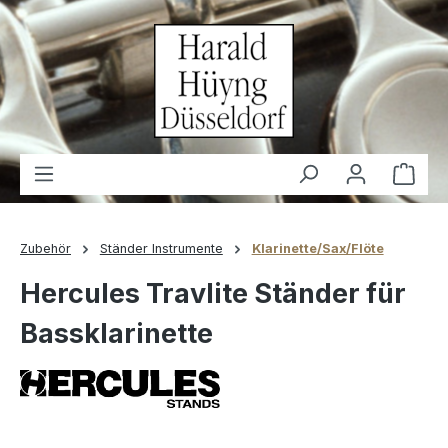
alt springen
Waren
Zubehör
Ständer Instrumente
Klarinette/Sax/Flöte
Hercules Travlite Ständer für
Bassklarinette