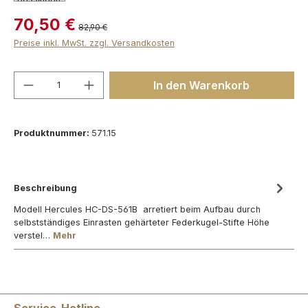
70,50 €
82,90 €
Preise inkl. MwSt. zzgl. Versandkosten
Produkt Anzahl: Gib den gewünschten We
In den Warenkorb
Produktnummer:
571.15
Beschreibung
Modell Hercules HC-DS-561B arretiert beim Aufbau durch
selbstständiges Einrasten gehärteter Federkugel-Stifte Höhe
verstel…
Mehr