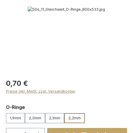
Bildergalerie überspringen
0,70 €
Preise inkl. MwSt. zzgl. Versandkosten
auswählen
O-Ringe
1,9mm
2,0mm
2,1mm
2,2mm
Produkt Anzahl: Gib den gewünschten We