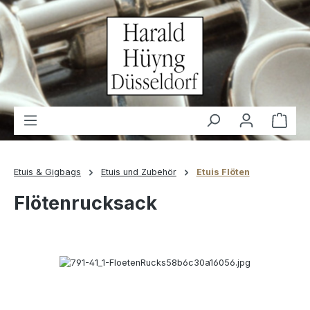
alt springen
Waren
Etuis & Gigbags
Etuis und Zubehör
Etuis Flöten
Flötenrucksack
Bildergalerie überspringen