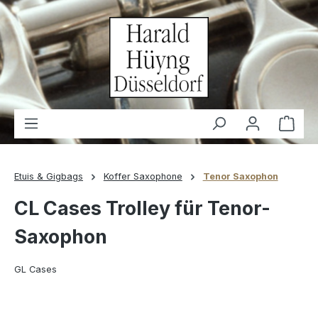
alt springen
Waren
Etuis & Gigbags
Koffer Saxophone
Tenor Saxophon
CL Cases Trolley für Tenor-
Saxophon
GL Cases
Bildergalerie überspringen