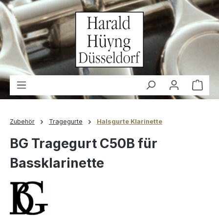
alt springen
Waren
Zubehör
Tragegurte
Halsgurte Klarinette
BG Tragegurt C50B für
Bassklarinette