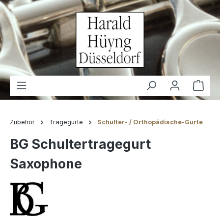
alt springen
Waren
Zubehör
Tragegurte
Schulter- / Orthopädische-Gurte
BG Schultertragegurt
Saxophone