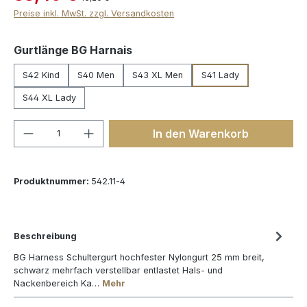
Preise inkl. MwSt. zzgl. Versandkosten
auswählen
Gurtlänge BG Harnais
S42 Kind
S40 Men
S43 XL Men
S41 Lady
S44 XL Lady
Produkt Anzahl: Gib den gewünschten We
In den Warenkorb
Produktnummer:
542.11-4
Beschreibung
BG Harness Schultergurt hochfester Nylongurt 25 mm breit,
schwarz mehrfach verstellbar entlastet Hals- und
Nackenbereich Ka…
Mehr